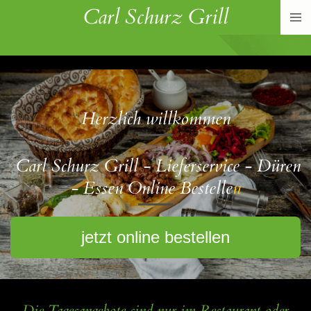
Carl Schurz Grill
Zum
Hauptinhalt
springen
Herzlich willkommen
Carl Schurz Grill -
Lieferservice - Düren
- Essen Online Bestelle
n
jetzt online bestellen
Die Tagesangebote sind nur im Restaurant oder